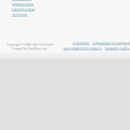
МИНИМАЛИЗМ
ГИПЕРРЕАЛИЗМ
ЛЕТТРИЗМ
О ГАЛЕРЕЕ
ХУДОЖНИКИ ПО ВИДАМ 
Copyright © 2009-2011
ArtVladis
Created by
DataYura.com
КАК РАЗМЕСТИТЬ РАБОТУ
ПРАВИЛА САЙТА