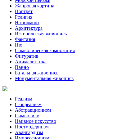
Морской пейзаж
Жанровая картина
Портрет
Религия
Натюрморт
Архитектура
Историческая живопись
Фантазия
Ню
Символическая композиция
Фигуратив
Анималистикa
Панно
Батальная живопись
Монументальная живопись
Реализм
Сюрреализм
Абстракционизм
Символизм
Наивное искусство
Постмодернизм
Авангардизм
Импрессионизм