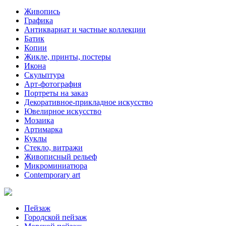
Живопись
Графика
Антиквариат и частные коллекции
Батик
Копии
Жикле, принты, постеры
Икона
Скульптура
Арт-фотография
Портреты на заказ
Декоративное-прикладное искусство
Ювелирное искусство
Мозаика
Артимарка
Куклы
Стекло, витражи
Живописный рельеф
Микроминиатюра
Contemporary art
Пейзаж
Городской пейзаж