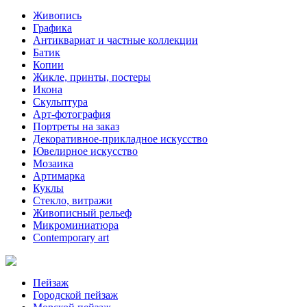
Живопись
Графика
Антиквариат и частные коллекции
Батик
Копии
Жикле, принты, постеры
Икона
Скульптура
Арт-фотография
Портреты на заказ
Декоративное-прикладное искусство
Ювелирное искусство
Мозаика
Артимарка
Куклы
Стекло, витражи
Живописный рельеф
Микроминиатюра
Contemporary art
Пейзаж
Городской пейзаж