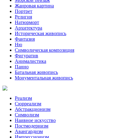
Морской пейзаж
Жанровая картина
Портрет
Религия
Натюрморт
Архитектура
Историческая живопись
Фантазия
Ню
Символическая композиция
Фигуратив
Анималистикa
Панно
Батальная живопись
Монументальная живопись
Реализм
Сюрреализм
Абстракционизм
Символизм
Наивное искусство
Постмодернизм
Авангардизм
Импрессионизм