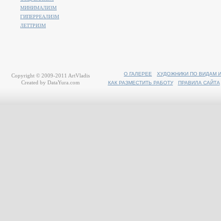
МИНИМАЛИЗМ
ГИПЕРРЕАЛИЗМ
ЛЕТТРИЗМ
О ГАЛЕРЕЕ
ХУДОЖНИКИ ПО ВИДАМ 
Copyright © 2009-2011
ArtVladis
Created by
DataYura.com
КАК РАЗМЕСТИТЬ РАБОТУ
ПРАВИЛА САЙТА