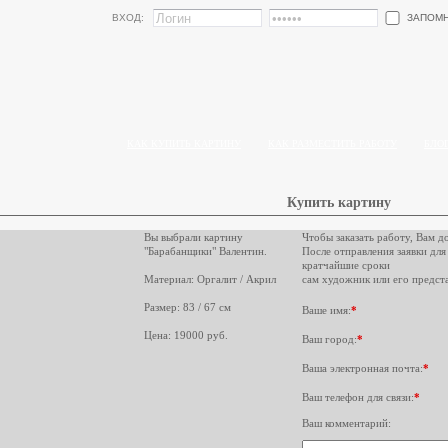
ЗАПОМ
ВХОД:
КАК КУПИТЬ КАРТИНУ
КАК РАЗМЕСТИТЬ РАБОТУ
БЛО
Купить картину
Вы выбрали картину
Чтобы заказать работу, Вам д
"Барабанщики" Валентин.
После отправления заявки для
кратчайшие сроки
Материал: Оргалит / Акрил
сам художник или его предста
Размер: 83 / 67 см
Ваше имя:
*
Цена: 19000 руб.
Ваш город:
*
Ваша электронная почта:
*
Ваш телефон для связи:
*
Ваш комментарий: