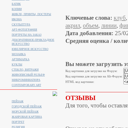
БАТИК
КОПИИ
ЖИКЛЕ, ПРИНТЫ, ПОСТЕРЫ
Ключевые слова:
клуб
ИКОНА
акрил
,
объем
,
линии
,
фи
СКУЛЬПТУРА
АРТ-ФОТОГРАФИЯ
Дата добавления:
25/0
ПОРТРЕТЫ НА ЗАКАЗ
Средняя оценка / коли
ДЕКОРАТИВНОЕ-ПРИКЛАДНОЕ
ИСКУССТВО
ЮВЕЛИРНОЕ ИСКУССТВО
МОЗАИКА
АРТИМАРКА
Вы можете загрузить э
КУКЛЫ
СТЕКЛО, ВИТРАЖИ
Код картинки для загрузки на Форум:
ЖИВОПИСНЫЙ РЕЛЬЕФ
Код картинки для загрузки на Alt-Форум:
МИКРОМИНИАТЮРА
HTML код картинки:
CONTEMPORARY ART
ОТЗЫВЫ
ПЕЙЗАЖ
Для того, чтобы оставл
ГОРОДСКОЙ ПЕЙЗАЖ
МОРСКОЙ ПЕЙЗАЖ
ЖАНРОВАЯ КАРТИНА
ПОРТРЕТ
РЕЛИГИЯ