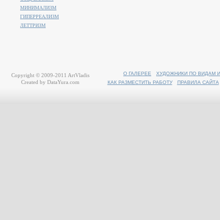
МИНИМАЛИЗМ
ГИПЕРРЕАЛИЗМ
ЛЕТТРИЗМ
О ГАЛЕРЕЕ
ХУДОЖНИКИ ПО ВИДАМ 
Copyright © 2009-2011
ArtVladis
Created by
DataYura.com
КАК РАЗМЕСТИТЬ РАБОТУ
ПРАВИЛА САЙТА