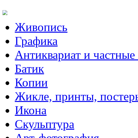
Живопись
Графика
Антиквариат и частные
Батик
Копии
Жикле, принты, постер
Икона
Скульптура
Арт-фотография