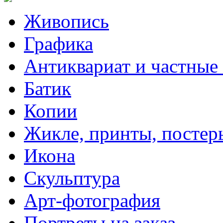
Живопись
Графика
Антиквариат и частные
Батик
Копии
Жикле, принты, постер
Икона
Скульптура
Арт-фотография
Портреты на заказ