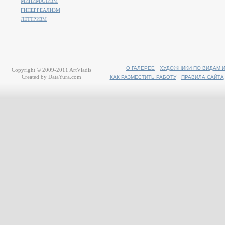
МИНИМАЛИЗМ
ГИПЕРРЕАЛИЗМ
ЛЕТТРИЗМ
О ГАЛЕРЕЕ
ХУДОЖНИКИ ПО ВИДАМ 
Copyright © 2009-2011
ArtVladis
Created by
DataYura.com
КАК РАЗМЕСТИТЬ РАБОТУ
ПРАВИЛА САЙТА