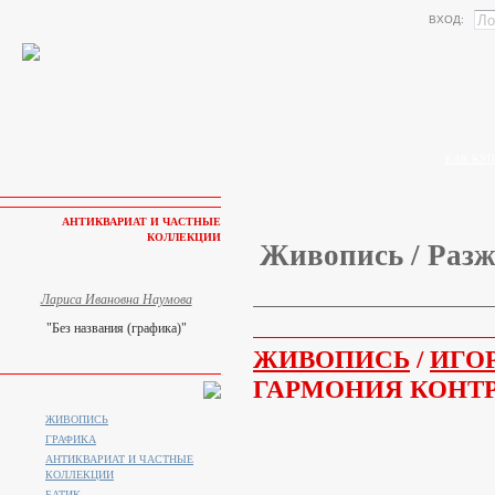
ВХОД:
КАК КУП
АНТИКВАРИАТ И ЧАСТНЫЕ
КОЛЛЕКЦИИ
Живопись / Разж
Лариса Ивановна Наумова
"Без названия (графика)"
ЖИВОПИСЬ
/
ИГО
ГАРМОНИЯ КОНТ
ЖИВОПИСЬ
ГРАФИКА
АНТИКВАРИАТ И ЧАСТНЫЕ
КОЛЛЕКЦИИ
БАТИК