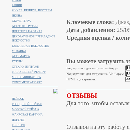
КОПИИ
ЖИКЛЕ, ПРИНТЫ, ПОСТЕРЫ
ИКОНА
Ключевые слова:
Джаз
СКУЛЬПТУРА
АРТ-ФОТОГРАФИЯ
Дата добавления:
25/0
ПОРТРЕТЫ НА ЗАКАЗ
Средняя оценка / коли
ДЕКОРАТИВНОЕ-ПРИКЛАДНОЕ
ИСКУССТВО
ЮВЕЛИРНОЕ ИСКУССТВО
МОЗАИКА
АРТИМАРКА
Вы можете загрузить э
КУКЛЫ
СТЕКЛО, ВИТРАЖИ
Код картинки для загрузки на Форум:
ЖИВОПИСНЫЙ РЕЛЬЕФ
Код картинки для загрузки на Alt-Форум:
МИКРОМИНИАТЮРА
HTML код картинки:
CONTEMPORARY ART
ОТЗЫВЫ
ПЕЙЗАЖ
Для того, чтобы оставл
ГОРОДСКОЙ ПЕЙЗАЖ
МОРСКОЙ ПЕЙЗАЖ
ЖАНРОВАЯ КАРТИНА
ПОРТРЕТ
РЕЛИГИЯ
Отзывов на эту работу е