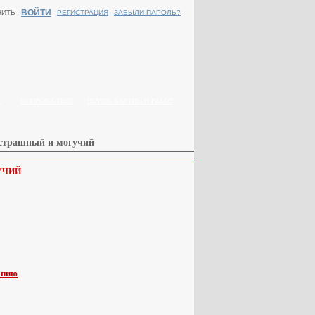
ВОЙТИ
НИТЬ
РЕГИСТРАЦИЯ
ЗАБЫЛИ ПАРОЛЬ?
Г
ВОПРОС-ОТВЕТ
ПОИСК КАРТИН И РАБОТ
сстрашный и могучий
УЧИЙ
опию