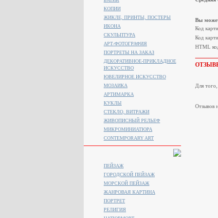
КОПИИ
ЖИКЛЕ, ПРИНТЫ, ПОСТЕРЫ
Вы может
ИКОНА
Код карт
СКУЛЬПТУРА
Код карти
АРТ-ФОТОГРАФИЯ
HTML код
ПОРТРЕТЫ НА ЗАКАЗ
ДЕКОРАТИВНОЕ-ПРИКЛАДНОЕ
ОТЗЫВ
ИСКУССТВО
ЮВЕЛИРНОЕ ИСКУССТВО
МОЗАИКА
Для того
АРТИМАРКА
КУКЛЫ
Отзывов н
СТЕКЛО, ВИТРАЖИ
ЖИВОПИСНЫЙ РЕЛЬЕФ
МИКРОМИНИАТЮРА
CONTEMPORARY ART
ПЕЙЗАЖ
ГОРОДСКОЙ ПЕЙЗАЖ
МОРСКОЙ ПЕЙЗАЖ
ЖАНРОВАЯ КАРТИНА
ПОРТРЕТ
РЕЛИГИЯ