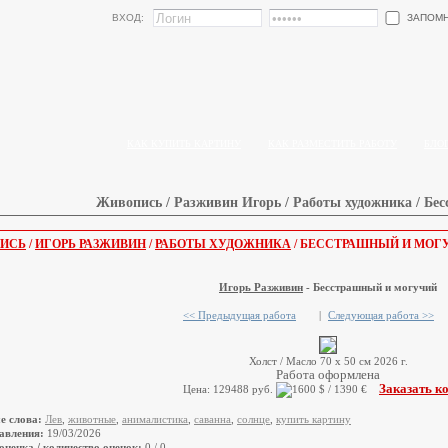
ЗАПОМ
ВХОД:
КАК КУПИТЬ КАРТИНУ
КАК РАЗМЕСТИТЬ РАБОТУ
БЛО
Живопись / Разживин Игорь / Работы художника / Бе
ИСЬ
/
ИГОРЬ РАЗЖИВИН
/
РАБОТЫ ХУДОЖНИКА
/ БЕССТРАШНЫЙ И МОГ
Игорь Разживин
- Бесстрашный и могучий
<< Предыдущая работа
|
Следующая работа >>
Холст / Масло 70 х 50 см 2026 г.
Работа оформлена
Заказать к
Цена: 129488 руб.
е слова:
Лев
,
животные
,
анималистика
,
саванна
,
солнце
,
купить картину
авления:
19/03/2026
оценка / количество оценок:
0 / 0