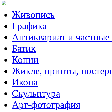
Живопись
Графика
Антиквариат и частные
Батик
Копии
Жикле, принты, постер
Икона
Скульптура
Арт-фотография