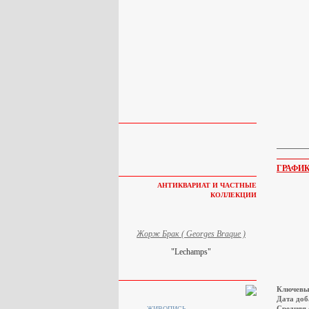
ГРАФИ
АНТИКВАРИАТ И ЧАСТНЫЕ
КОЛЛЕКЦИИ
Жорж Брак ( Georges Braque )
"Lechamps"
Ключевы
Дата доб
Средняя 
ЖИВОПИСЬ