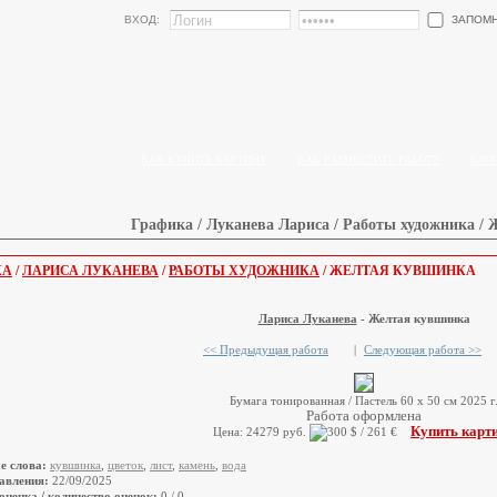
ЗАПОМ
ВХОД:
КАК КУПИТЬ КАРТИНУ
КАК РАЗМЕСТИТЬ РАБОТУ
БЛО
Графика / Луканева Лариса / Работы художника /
КА
/
ЛАРИСА ЛУКАНЕВА
/
РАБОТЫ ХУДОЖНИКА
/ ЖЕЛТАЯ КУВШИНКА
Лариса Луканева
- Желтая кувшинка
<< Предыдущая работа
|
Следующая работа >>
Бумага тонированная / Пастель 60 х 50 см 2025 г
Работа оформлена
Купить карт
Цена: 24279 руб.
е слова:
кувшинка
,
цветок
,
лист
,
камень
,
вода
авления:
22/09/2025
оценка / количество оценок:
0 / 0