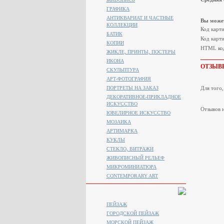
ГРАФИКА
АНТИКВАРИАТ И ЧАСТНЫЕ
Вы может
КОЛЛЕКЦИИ
Код карт
БАТИК
Код карти
КОПИИ
HTML код
ЖИКЛЕ, ПРИНТЫ, ПОСТЕРЫ
ИКОНА
ОТЗЫВ
СКУЛЬПТУРА
АРТ-ФОТОГРАФИЯ
ПОРТРЕТЫ НА ЗАКАЗ
Для того
ДЕКОРАТИВНОЕ-ПРИКЛАДНОЕ
ИСКУССТВО
Отзывов н
ЮВЕЛИРНОЕ ИСКУССТВО
МОЗАИКА
АРТИМАРКА
КУКЛЫ
СТЕКЛО, ВИТРАЖИ
ЖИВОПИСНЫЙ РЕЛЬЕФ
МИКРОМИНИАТЮРА
CONTEMPORARY ART
ПЕЙЗАЖ
ГОРОДСКОЙ ПЕЙЗАЖ
МОРСКОЙ ПЕЙЗАЖ