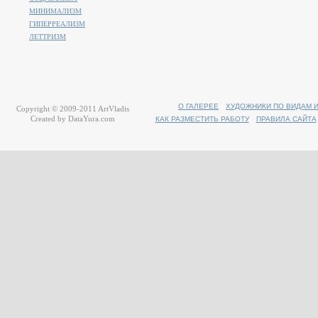
МИНИМАЛИЗМ
ГИПЕРРЕАЛИЗМ
ЛЕТТРИЗМ
О ГАЛЕРЕЕ
ХУДОЖНИКИ ПО ВИДАМ 
Copyright © 2009-2011
ArtVladis
Created by
DataYura.com
КАК РАЗМЕСТИТЬ РАБОТУ
ПРАВИЛА САЙТА