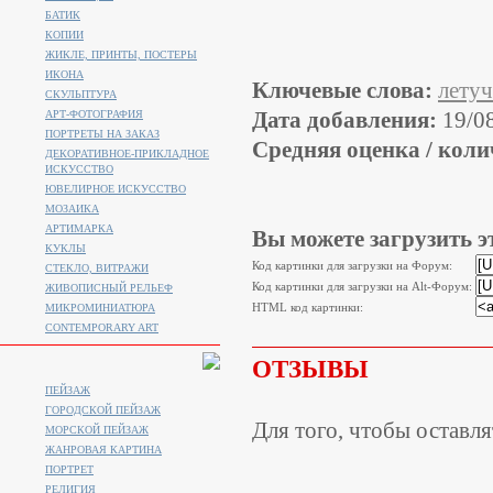
БАТИК
КОПИИ
ЖИКЛЕ, ПРИНТЫ, ПОСТЕРЫ
ИКОНА
Ключевые слова:
летуч
СКУЛЬПТУРА
Дата добавления:
19/0
АРТ-ФОТОГРАФИЯ
ПОРТРЕТЫ НА ЗАКАЗ
Средняя оценка / коли
ДЕКОРАТИВНОЕ-ПРИКЛАДНОЕ
ИСКУССТВО
ЮВЕЛИРНОЕ ИСКУССТВО
МОЗАИКА
АРТИМАРКА
Вы можете загрузить э
КУКЛЫ
Код картинки для загрузки на Форум:
СТЕКЛО, ВИТРАЖИ
Код картинки для загрузки на Alt-Форум:
ЖИВОПИСНЫЙ РЕЛЬЕФ
HTML код картинки:
МИКРОМИНИАТЮРА
CONTEMPORARY ART
ОТЗЫВЫ
ПЕЙЗАЖ
ГОРОДСКОЙ ПЕЙЗАЖ
Для того, чтобы оставл
МОРСКОЙ ПЕЙЗАЖ
ЖАНРОВАЯ КАРТИНА
ПОРТРЕТ
РЕЛИГИЯ