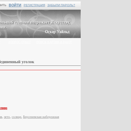
ВОЙТИ
НИТЬ
РЕГИСТРАЦИЯ
ЗАБЫЛИ ПАРОЛЬ?
Г
ВОПРОС-ОТВЕТ
ПОИСК КАРТИН И РАБОТ
Уединенный уголок
опию
ля
,
лето
,
солнце
,
Берсеневская набережная