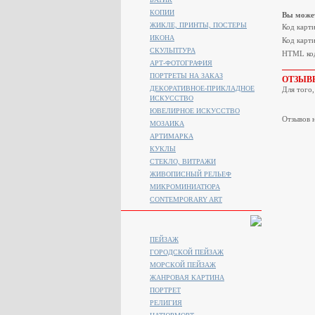
КОПИИ
Вы может
ЖИКЛЕ, ПРИНТЫ, ПОСТЕРЫ
Код карт
ИКОНА
Код карти
СКУЛЬПТУРА
HTML код
АРТ-ФОТОГРАФИЯ
ПОРТРЕТЫ НА ЗАКАЗ
ОТЗЫВ
ДЕКОРАТИВНОЕ-ПРИКЛАДНОЕ
Для того
ИСКУССТВО
ЮВЕЛИРНОЕ ИСКУССТВО
Отзывов н
МОЗАИКА
АРТИМАРКА
КУКЛЫ
СТЕКЛО, ВИТРАЖИ
ЖИВОПИСНЫЙ РЕЛЬЕФ
МИКРОМИНИАТЮРА
CONTEMPORARY ART
ПЕЙЗАЖ
ГОРОДСКОЙ ПЕЙЗАЖ
МОРСКОЙ ПЕЙЗАЖ
ЖАНРОВАЯ КАРТИНА
ПОРТРЕТ
РЕЛИГИЯ