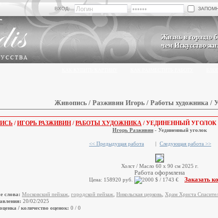
ЗАПОМ
ВХОД:
КАК КУПИТЬ КАРТИНУ
КАК РАЗМЕСТИТЬ РАБОТУ
БЛО
Живопись / Разживин Игорь / Работы художника / 
ИСЬ
/
ИГОРЬ РАЗЖИВИН
/
РАБОТЫ ХУДОЖНИКА
/ УЕДИНЕННЫЙ УГОЛОК
Игорь Разживин
- Уединенный уголок
<< Предыдущая работа
|
Следующая работа >>
Холст / Масло 60 х 90 см 2025 г.
Работа оформлена
Заказать к
Цена: 158920 руб.
е слова:
Московский пейзаж
,
городской пейзаж
,
Никольская церковь
,
Храм Христа Спасите
авления:
20/02/2025
оценка / количество оценок:
0 / 0