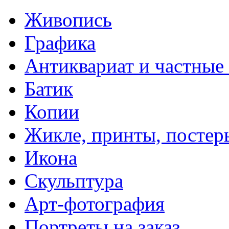
Живопись
Графика
Антиквариат и частные
Батик
Копии
Жикле, принты, постер
Икона
Скульптура
Арт-фотография
Портреты на заказ