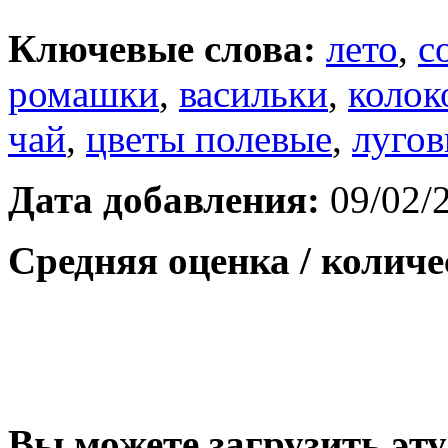
Ключевые слова:
лето
,
с
ромашки
,
васильки
,
колок
чай
,
цветы полевые
,
луго
Дата добавления:
09/02/
Средняя оценка / количе
Вы можете загрузить эту