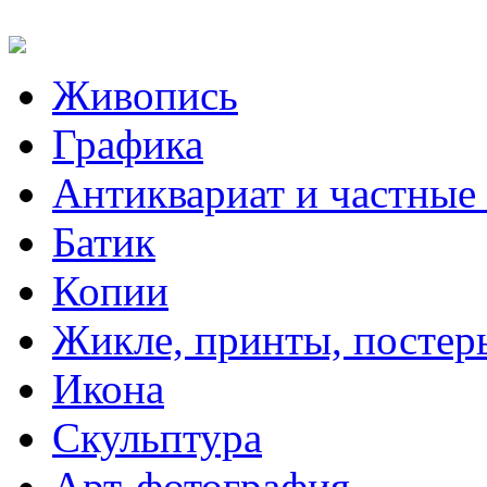
Живопись
Графика
Антиквариат и частные
Батик
Копии
Жикле, принты, постер
Икона
Скульптура
Арт-фотография