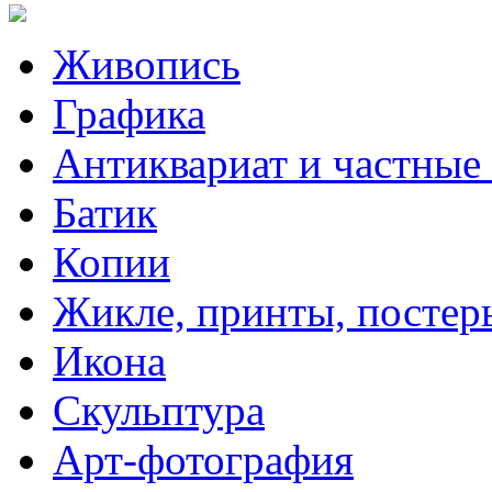
Живопись
Графика
Антиквариат и частные
Батик
Копии
Жикле, принты, постер
Икона
Скульптура
Арт-фотография