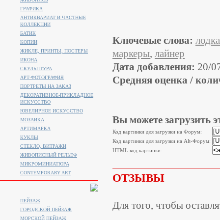
ГРАФИКА
АНТИКВАРИАТ И ЧАСТНЫЕ
КОЛЛЕКЦИИ
БАТИК
Ключевые слова:
лодка
КОПИИ
маркеры
,
лайнер
ЖИКЛЕ, ПРИНТЫ, ПОСТЕРЫ
ИКОНА
Дата добавления:
20/0
СКУЛЬПТУРА
Средняя оценка / коли
АРТ-ФОТОГРАФИЯ
ПОРТРЕТЫ НА ЗАКАЗ
ДЕКОРАТИВНОЕ-ПРИКЛАДНОЕ
ИСКУССТВО
ЮВЕЛИРНОЕ ИСКУССТВО
Вы можете загрузить э
МОЗАИКА
АРТИМАРКА
Код картинки для загрузки на Форум:
КУКЛЫ
Код картинки для загрузки на Alt-Форум:
СТЕКЛО, ВИТРАЖИ
HTML код картинки:
ЖИВОПИСНЫЙ РЕЛЬЕФ
МИКРОМИНИАТЮРА
CONTEMPORARY ART
ОТЗЫВЫ
ПЕЙЗАЖ
Для того, чтобы оставл
ГОРОДСКОЙ ПЕЙЗАЖ
МОРСКОЙ ПЕЙЗАЖ