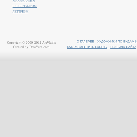
МИНИМАЛИЗМ
ГИПЕРРЕАЛИЗМ
ЛЕТТРИЗМ
О ГАЛЕРЕЕ
ХУДОЖНИКИ ПО ВИДАМ 
Copyright © 2009-2011
ArtVladis
Created by
DataYura.com
КАК РАЗМЕСТИТЬ РАБОТУ
ПРАВИЛА САЙТА