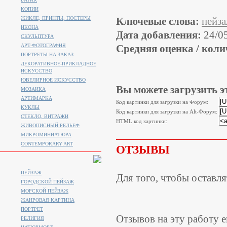
КОПИИ
ЖИКЛЕ, ПРИНТЫ, ПОСТЕРЫ
Ключевые слова:
пейз
ИКОНА
Дата добавления:
24/0
СКУЛЬПТУРА
АРТ-ФОТОГРАФИЯ
Средняя оценка / коли
ПОРТРЕТЫ НА ЗАКАЗ
ДЕКОРАТИВНОЕ-ПРИКЛАДНОЕ
ИСКУССТВО
ЮВЕЛИРНОЕ ИСКУССТВО
Вы можете загрузить э
МОЗАИКА
АРТИМАРКА
Код картинки для загрузки на Форум:
КУКЛЫ
Код картинки для загрузки на Alt-Форум:
СТЕКЛО, ВИТРАЖИ
HTML код картинки:
ЖИВОПИСНЫЙ РЕЛЬЕФ
МИКРОМИНИАТЮРА
CONTEMPORARY ART
ОТЗЫВЫ
ПЕЙЗАЖ
Для того, чтобы оставл
ГОРОДСКОЙ ПЕЙЗАЖ
МОРСКОЙ ПЕЙЗАЖ
ЖАНРОВАЯ КАРТИНА
ПОРТРЕТ
Отзывов на эту работу е
РЕЛИГИЯ