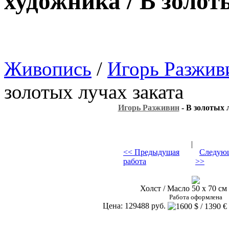
художника / В золот
Живопись
/
Игорь Разжив
золотых лучах заката
Игорь Разживин
- В золотых 
|
<< Предыдущая
Следующ
работа
>>
Холст / Масло 50 х 70 см 
Работа оформлена
Цена: 129488 руб.