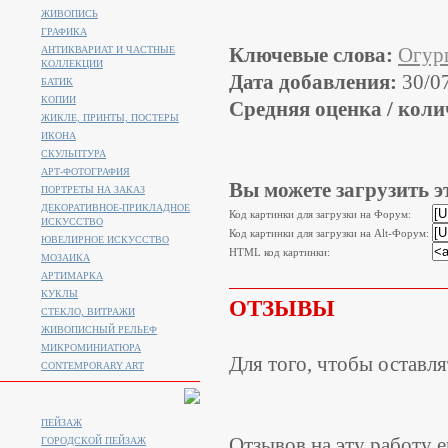
ЖИВОПИСЬ
ГРАФИКА
Ключевые слова:
Огур
АНТИКВАРИАТ И ЧАСТНЫЕ
КОЛЛЕКЦИИ
Дата добавления:
30/0
БАТИК
КОПИИ
Средняя оценка / коли
ЖИКЛЕ, ПРИНТЫ, ПОСТЕРЫ
ИКОНА
СКУЛЬПТУРА
АРТ-ФОТОГРАФИЯ
Вы можете загрузить э
ПОРТРЕТЫ НА ЗАКАЗ
ДЕКОРАТИВНОЕ-ПРИКЛАДНОЕ
Код картинки для загрузки на Форум:
ИСКУССТВО
Код картинки для загрузки на Alt-Форум:
ЮВЕЛИРНОЕ ИСКУССТВО
HTML код картинки:
МОЗАИКА
АРТИМАРКА
КУКЛЫ
ОТЗЫВЫ
СТЕКЛО, ВИТРАЖИ
ЖИВОПИСНЫЙ РЕЛЬЕФ
МИКРОМИНИАТЮРА
Для того, чтобы оставл
CONTEMPORARY ART
ПЕЙЗАЖ
Отзывов на эту работу е
ГОРОДСКОЙ ПЕЙЗАЖ