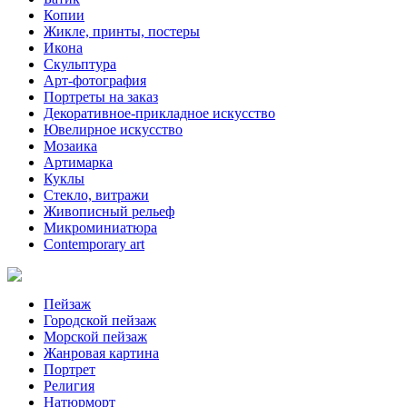
Копии
Жикле, принты, постеры
Икона
Скульптура
Арт-фотография
Портреты на заказ
Декоративное-прикладное искусство
Ювелирное искусство
Мозаика
Артимарка
Куклы
Стекло, витражи
Живописный рельеф
Микроминиатюра
Contemporary art
Пейзаж
Городской пейзаж
Морской пейзаж
Жанровая картина
Портрет
Религия
Натюрморт