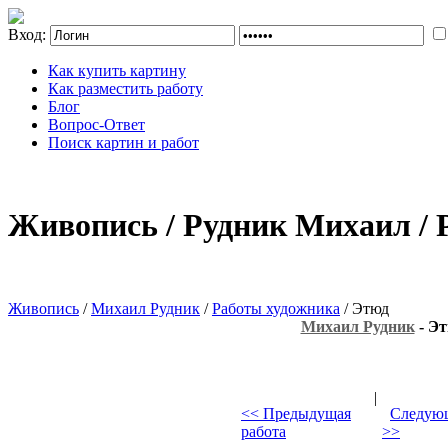
Вход:
Как купить картину
Как разместить работу
Блог
Вопрос-Ответ
Поиск картин и работ
Живопись / Рудник Михаил / 
Живопись
/
Михаил Рудник
/
Работы художника
/ Этюд
Михаил Рудник
- Э
|
<< Предыдущая
Следующ
работа
>>