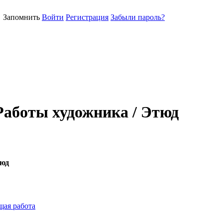
Запомнить
Войти
Регистрация
Забыли пароль?
Работы художника / Этюд
тюд
ая работа