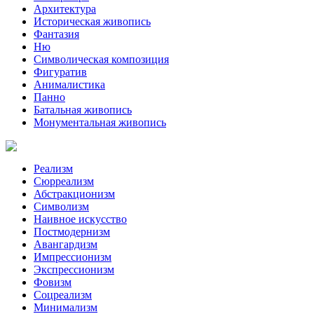
Архитектура
Историческая живопись
Фантазия
Ню
Символическая композиция
Фигуратив
Анималистикa
Панно
Батальная живопись
Монументальная живопись
Реализм
Сюрреализм
Абстракционизм
Символизм
Наивное искусство
Постмодернизм
Авангардизм
Импрессионизм
Экспрессионизм
Фовизм
Соцреализм
Минимализм