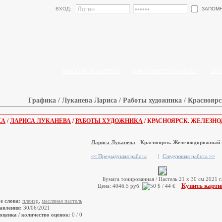
ЗАПОМ
ВХОД:
КАК КУПИТЬ КАРТИНУ
КАК РАЗМЕСТИТЬ РАБОТУ
БЛО
Графика / Луканева Лариса / Работы художника / Краснояр
КА
/
ЛАРИСА ЛУКАНЕВА
/
РАБОТЫ ХУДОЖНИКА
/ КРАСНОЯРСК. ЖЕЛЕЗН
Лариса Луканева
- Красноярск. Железнодорожный 
<< Предыдущая работа
|
Следующая работа >>
Бумага тонированная / Пастель 21 х 30 см 2021 г
Купить карти
Цена: 4046.5 руб.
е слова:
пленэр
,
масляная пастель
авления:
30/06/2021
оценка / количество оценок:
0 / 0