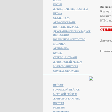
КОПИИ
Вы может
ЖИКЛЕ, ПРИНТЫ, ПОСТЕРЫ
Код карт
ИКОНА
Код карти
СКУЛЬПТУРА
HTML код
АРТ-ФОТОГРАФИЯ
ПОРТРЕТЫ НА ЗАКАЗ
ОТЗЫВ
ДЕКОРАТИВНОЕ-ПРИКЛАДНОЕ
ИСКУССТВО
ЮВЕЛИРНОЕ ИСКУССТВО
Для того
МОЗАИКА
АРТИМАРКА
Отзывов н
КУКЛЫ
СТЕКЛО, ВИТРАЖИ
ЖИВОПИСНЫЙ РЕЛЬЕФ
МИКРОМИНИАТЮРА
CONTEMPORARY ART
ПЕЙЗАЖ
ГОРОДСКОЙ ПЕЙЗАЖ
МОРСКОЙ ПЕЙЗАЖ
ЖАНРОВАЯ КАРТИНА
ПОРТРЕТ
РЕЛИГИЯ