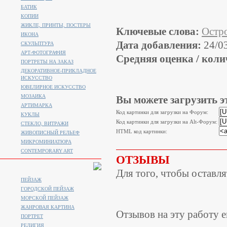
БАТИК
КОПИИ
ЖИКЛЕ, ПРИНТЫ, ПОСТЕРЫ
Ключевые слова:
Остр
ИКОНА
Дата добавления:
24/0
СКУЛЬПТУРА
АРТ-ФОТОГРАФИЯ
Средняя оценка / коли
ПОРТРЕТЫ НА ЗАКАЗ
ДЕКОРАТИВНОЕ-ПРИКЛАДНОЕ
ИСКУССТВО
ЮВЕЛИРНОЕ ИСКУССТВО
МОЗАИКА
Вы можете загрузить э
АРТИМАРКА
Код картинки для загрузки на Форум:
КУКЛЫ
Код картинки для загрузки на Alt-Форум:
СТЕКЛО, ВИТРАЖИ
HTML код картинки:
ЖИВОПИСНЫЙ РЕЛЬЕФ
МИКРОМИНИАТЮРА
CONTEMPORARY ART
ОТЗЫВЫ
Для того, чтобы оставл
ПЕЙЗАЖ
ГОРОДСКОЙ ПЕЙЗАЖ
МОРСКОЙ ПЕЙЗАЖ
ЖАНРОВАЯ КАРТИНА
Отзывов на эту работу е
ПОРТРЕТ
РЕЛИГИЯ