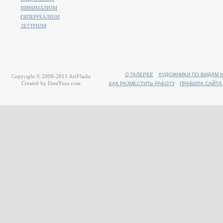
МИНИМАЛИЗМ
ГИПЕРРЕАЛИЗМ
ЛЕТТРИЗМ
О ГАЛЕРЕЕ
ХУДОЖНИКИ ПО ВИДАМ 
Copyright © 2009-2011
ArtVladis
Created by
DataYura.com
КАК РАЗМЕСТИТЬ РАБОТУ
ПРАВИЛА САЙТА