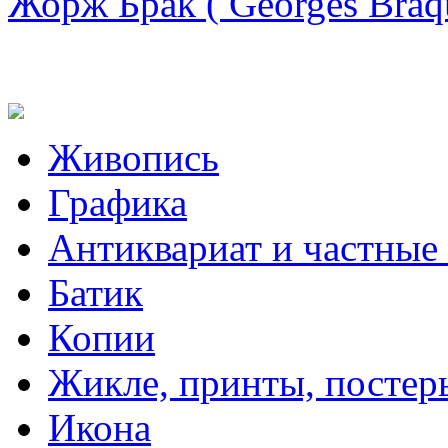
Жорж Брак ( Georges Braq
Живопись
Графика
Антиквариат и частные
Батик
Копии
Жикле, принты, постер
Икона