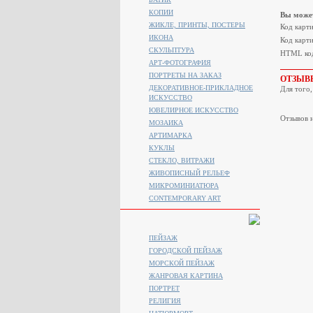
КОПИИ
Вы может
ЖИКЛЕ, ПРИНТЫ, ПОСТЕРЫ
Код карт
ИКОНА
Код карти
СКУЛЬПТУРА
HTML код
АРТ-ФОТОГРАФИЯ
ПОРТРЕТЫ НА ЗАКАЗ
ОТЗЫВ
ДЕКОРАТИВНОЕ-ПРИКЛАДНОЕ
Для того
ИСКУССТВО
ЮВЕЛИРНОЕ ИСКУССТВО
Отзывов н
МОЗАИКА
АРТИМАРКА
КУКЛЫ
СТЕКЛО, ВИТРАЖИ
ЖИВОПИСНЫЙ РЕЛЬЕФ
МИКРОМИНИАТЮРА
CONTEMPORARY ART
ПЕЙЗАЖ
ГОРОДСКОЙ ПЕЙЗАЖ
МОРСКОЙ ПЕЙЗАЖ
ЖАНРОВАЯ КАРТИНА
ПОРТРЕТ
РЕЛИГИЯ