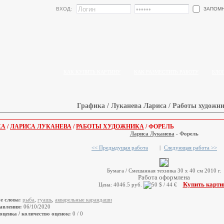
ЗАПОМ
ВХОД:
КАК КУПИТЬ КАРТИНУ
КАК РАЗМЕСТИТЬ РАБОТУ
БЛО
Графика / Луканева Лариса / Работы художни
КА
/
ЛАРИСА ЛУКАНЕВА
/
РАБОТЫ ХУДОЖНИКА
/ ФОРЕЛЬ
Лариса Луканева
- Форель
<< Предыдущая работа
|
Следующая работа >>
Бумага / Смешанная техника 30 х 40 см 2010 г.
Работа оформлена
Купить карти
Цена: 4046.5 руб.
е слова:
рыба
,
гуашь
,
акварельные карандаши
авления:
06/10/2020
оценка / количество оценок:
0 / 0