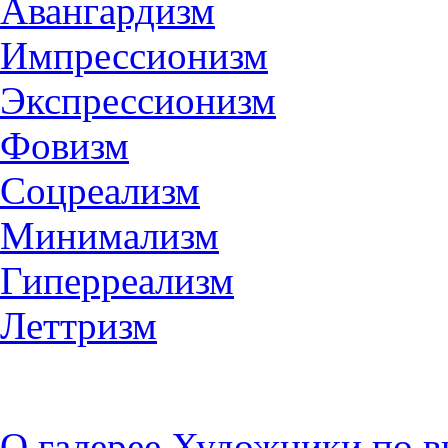
Авангардизм
Импрессионизм
Экспрессионизм
Фовизм
Соцреализм
Минимализм
Гиперреализм
Леттризм
О галерее
Художники по в