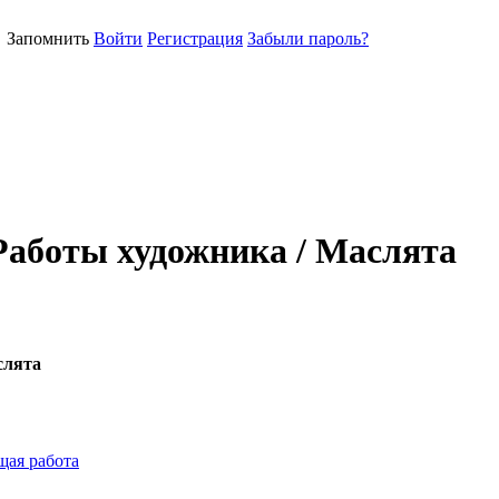
Запомнить
Войти
Регистрация
Забыли пароль?
 Работы художника / Маслята
слята
ая работа