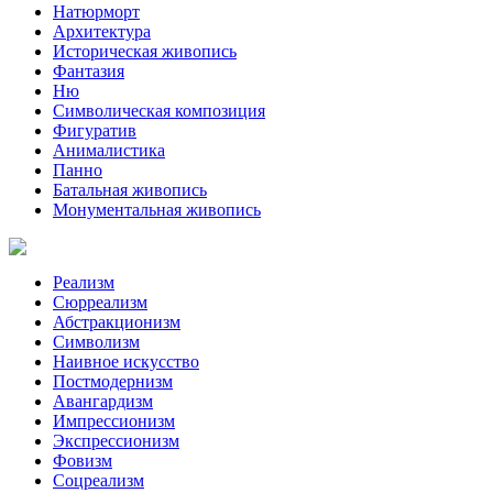
Натюрморт
Архитектура
Историческая живопись
Фантазия
Ню
Символическая композиция
Фигуратив
Анималистикa
Панно
Батальная живопись
Монументальная живопись
Реализм
Сюрреализм
Абстракционизм
Символизм
Наивное искусство
Постмодернизм
Авангардизм
Импрессионизм
Экспрессионизм
Фовизм
Соцреализм