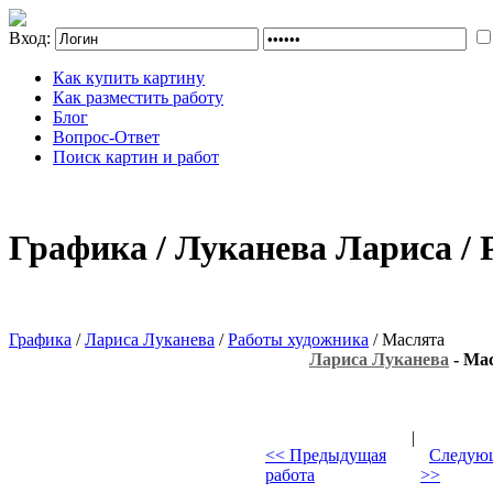
Вход:
Как купить картину
Как разместить работу
Блог
Вопрос-Ответ
Поиск картин и работ
Графика / Луканева Лариса /
Графика
/
Лариса Луканева
/
Работы художника
/ Маслята
Лариса Луканева
- Ма
|
<< Предыдущая
Следующ
работа
>>