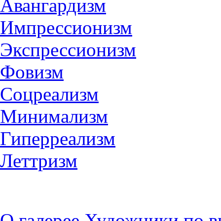
Авангардизм
Импрессионизм
Экспрессионизм
Фовизм
Соцреализм
Минимализм
Гиперреализм
Леттризм
О галерее
Художники по в