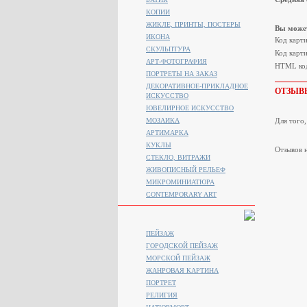
КОПИИ
ЖИКЛЕ, ПРИНТЫ, ПОСТЕРЫ
Вы может
ИКОНА
Код карт
СКУЛЬПТУРА
Код карти
АРТ-ФОТОГРАФИЯ
HTML код
ПОРТРЕТЫ НА ЗАКАЗ
ДЕКОРАТИВНОЕ-ПРИКЛАДНОЕ
ОТЗЫВ
ИСКУССТВО
ЮВЕЛИРНОЕ ИСКУССТВО
МОЗАИКА
Для того
АРТИМАРКА
КУКЛЫ
Отзывов н
СТЕКЛО, ВИТРАЖИ
ЖИВОПИСНЫЙ РЕЛЬЕФ
МИКРОМИНИАТЮРА
CONTEMPORARY ART
ПЕЙЗАЖ
ГОРОДСКОЙ ПЕЙЗАЖ
МОРСКОЙ ПЕЙЗАЖ
ЖАНРОВАЯ КАРТИНА
ПОРТРЕТ
РЕЛИГИЯ