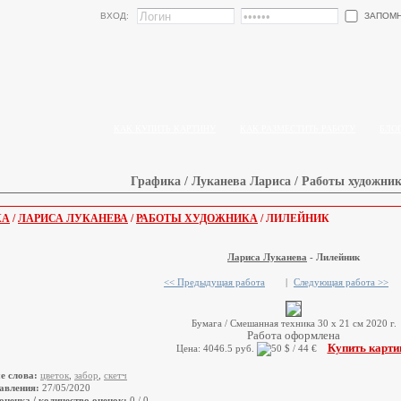
ЗАПОМ
ВХОД:
КАК КУПИТЬ КАРТИНУ
КАК РАЗМЕСТИТЬ РАБОТУ
БЛО
Графика / Луканева Лариса / Работы художник
КА
/
ЛАРИСА ЛУКАНЕВА
/
РАБОТЫ ХУДОЖНИКА
/ ЛИЛЕЙНИК
Лариса Луканева
- Лилейник
<< Предыдущая работа
|
Следующая работа >>
Бумага / Смешанная техника 30 х 21 см 2020 г.
Работа оформлена
Купить карти
Цена: 4046.5 руб.
е слова:
цветок
,
забор
,
скетч
авления:
27/05/2020
оценка / количество оценок:
0 / 0