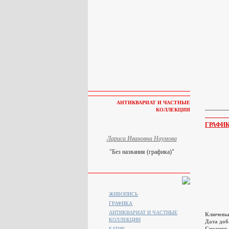
АНТИКВАРИАТ И ЧАСТНЫЕ
КОЛЛЕКЦИИ
ГРАФИ
Лариса Ивановна Наумова
"Без названия (графика)"
ЖИВОПИСЬ
ГРАФИКА
АНТИКВАРИАТ И ЧАСТНЫЕ
Ключевы
КОЛЛЕКЦИИ
Дата доб
Средняя 
БАТИК