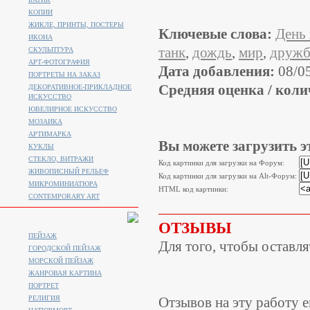
КОПИИ
ЖИКЛЕ, ПРИНТЫ, ПОСТЕРЫ
Ключевые слова:
День
ИКОНА
танк
,
дождь
,
мир
,
дружб
СКУЛЬПТУРА
АРТ-ФОТОГРАФИЯ
Дата добавления:
08/0
ПОРТРЕТЫ НА ЗАКАЗ
Средняя оценка / коли
ДЕКОРАТИВНОЕ-ПРИКЛАДНОЕ
ИСКУССТВО
ЮВЕЛИРНОЕ ИСКУССТВО
МОЗАИКА
АРТИМАРКА
Вы можете загрузить э
КУКЛЫ
СТЕКЛО, ВИТРАЖИ
Код картинки для загрузки на Форум:
ЖИВОПИСНЫЙ РЕЛЬЕФ
Код картинки для загрузки на Alt-Форум:
МИКРОМИНИАТЮРА
HTML код картинки:
CONTEMPORARY ART
ОТЗЫВЫ
ПЕЙЗАЖ
Для того, чтобы оставл
ГОРОДСКОЙ ПЕЙЗАЖ
МОРСКОЙ ПЕЙЗАЖ
ЖАНРОВАЯ КАРТИНА
ПОРТРЕТ
РЕЛИГИЯ
Отзывов на эту работу е