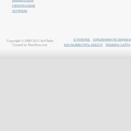
МИНИМАЛИЗМ
ГИПЕРРЕАЛИЗМ
ЛЕТТРИЗМ
О ГАЛЕРЕЕ
ХУДОЖНИКИ ПО ВИДАМ 
Copyright © 2009-2011
ArtVladis
Created by
DataYura.com
КАК РАЗМЕСТИТЬ РАБОТУ
ПРАВИЛА САЙТА