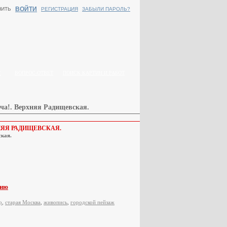
ВОЙТИ
НИТЬ
РЕГИСТРАЦИЯ
ЗАБЫЛИ ПАРОЛЬ?
Г
ВОПРОС-ОТВЕТ
ПОИСК КАРТИН И РАБОТ
уча!. Верхняя Радищевская.
ХНЯЯ РАДИЩЕВСКАЯ.
ская.
пию
р
,
старая Москва
,
живопись
,
городской пейзаж