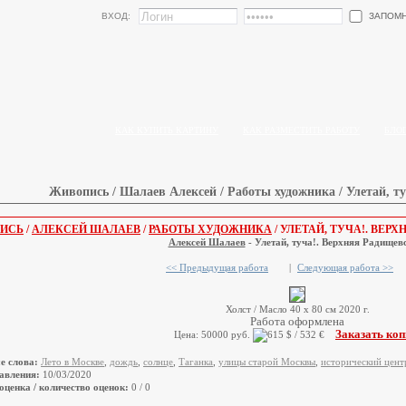
ЗАПОМ
ВХОД:
КАК КУПИТЬ КАРТИНУ
КАК РАЗМЕСТИТЬ РАБОТУ
БЛО
Живопись / Шалаев Алексей / Работы художника / Улетай, т
ИСЬ
/
АЛЕКСЕЙ ШАЛАЕВ
/
РАБОТЫ ХУДОЖНИКА
/ УЛЕТАЙ, ТУЧА!. ВЕР
Алексей Шалаев
- Улетай, туча!. Верхняя Радищев
<< Предыдущая работа
|
Следующая работа >>
Холст / Масло 40 х 80 см 2020 г.
Работа оформлена
Заказать ко
Цена: 50000 руб.
е слова:
Лето в Москве
,
дождь
,
солнце
,
Таганка
,
улицы старой Москвы
,
исторический цент
авления:
10/03/2020
оценка / количество оценок:
0 / 0