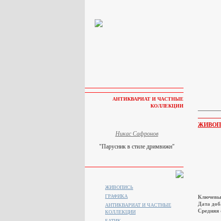
АНТИКВАРИАТ И ЧАСТНЫЕ
КОЛЛЕКЦИИ
ЖИВОП
Никас Сафронов
"Парусник в стиле дримвижн"
ЖИВОПИСЬ
ГРАФИКА
Ключевы
Дата доб
АНТИКВАРИАТ И ЧАСТНЫЕ
Средняя 
КОЛЛЕКЦИИ
БАТИК