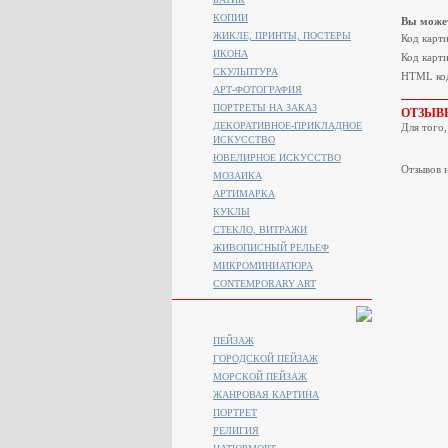
КОПИИ
Вы может
ЖИКЛЕ, ПРИНТЫ, ПОСТЕРЫ
Код карт
ИКОНА
Код карти
СКУЛЬПТУРА
HTML код
АРТ-ФОТОГРАФИЯ
ПОРТРЕТЫ НА ЗАКАЗ
ОТЗЫВ
ДЕКОРАТИВНОЕ-ПРИКЛАДНОЕ
Для того
ИСКУССТВО
ЮВЕЛИРНОЕ ИСКУССТВО
Отзывов н
МОЗАИКА
АРТИМАРКА
КУКЛЫ
СТЕКЛО, ВИТРАЖИ
ЖИВОПИСНЫЙ РЕЛЬЕФ
МИКРОМИНИАТЮРА
CONTEMPORARY ART
ПЕЙЗАЖ
ГОРОДСКОЙ ПЕЙЗАЖ
МОРСКОЙ ПЕЙЗАЖ
ЖАНРОВАЯ КАРТИНА
ПОРТРЕТ
РЕЛИГИЯ