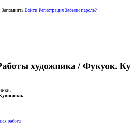
Запомнить
Войти
Регистрация
Забыли пароль?
 Работы художника / Фукуок. К
инки.
 Кувшинки.
ая работа