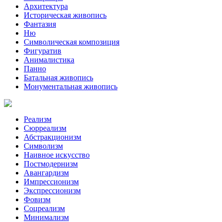
Архитектура
Историческая живопись
Фантазия
Ню
Символическая композиция
Фигуратив
Анималистикa
Панно
Батальная живопись
Монументальная живопись
Реализм
Сюрреализм
Абстракционизм
Символизм
Наивное искусство
Постмодернизм
Авангардизм
Импрессионизм
Экспрессионизм
Фовизм
Соцреализм
Минимализм