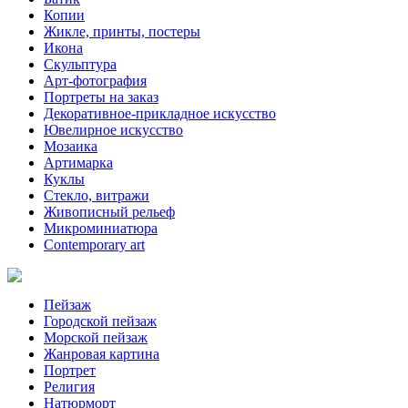
Копии
Жикле, принты, постеры
Икона
Скульптура
Арт-фотография
Портреты на заказ
Декоративное-прикладное искусство
Ювелирное искусство
Мозаика
Артимарка
Куклы
Стекло, витражи
Живописный рельеф
Микроминиатюра
Contemporary art
Пейзаж
Городской пейзаж
Морской пейзаж
Жанровая картина
Портрет
Религия
Натюрморт