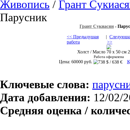
Живопись
/
Грант Cукиас
Парусник
Грант Cукиасян
- Пару
<< Предыдущая
|
Следующа
работа
>>
Холст / Масло 70 х 50 см 2
Работа оформлена
Цена: 60000 руб.
К
Ключевые слова:
парусн
Дата добавления:
12/02/2
Средняя оценка / количе