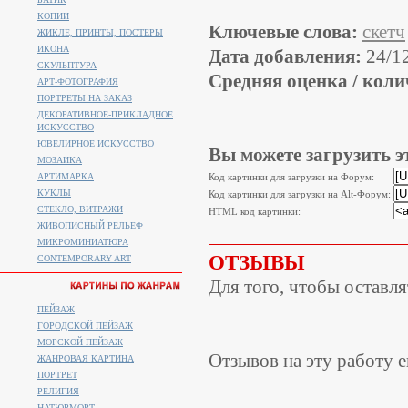
КОПИИ
Ключевые слова:
скетч
ЖИКЛЕ, ПРИНТЫ, ПОСТЕРЫ
ИКОНА
Дата добавления:
24/1
СКУЛЬПТУРА
Средняя оценка / коли
АРТ-ФОТОГРАФИЯ
ПОРТРЕТЫ НА ЗАКАЗ
ДЕКОРАТИВНОЕ-ПРИКЛАДНОЕ
ИСКУССТВО
ЮВЕЛИРНОЕ ИСКУССТВО
Вы можете загрузить э
МОЗАИКА
АРТИМАРКА
Код картинки для загрузки на Форум:
КУКЛЫ
Код картинки для загрузки на Alt-Форум:
СТЕКЛО, ВИТРАЖИ
HTML код картинки:
ЖИВОПИСНЫЙ РЕЛЬЕФ
МИКРОМИНИАТЮРА
ОТЗЫВЫ
CONTEMPORARY ART
Для того, чтобы оставл
ПЕЙЗАЖ
ГОРОДСКОЙ ПЕЙЗАЖ
МОРСКОЙ ПЕЙЗАЖ
Отзывов на эту работу е
ЖАНРОВАЯ КАРТИНА
ПОРТРЕТ
РЕЛИГИЯ
НАТЮРМОРТ