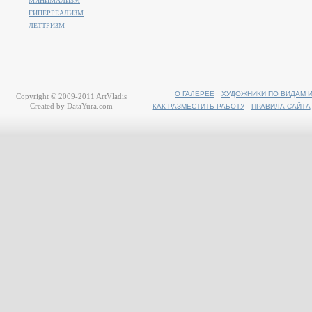
МИНИМАЛИЗМ
ГИПЕРРЕАЛИЗМ
ЛЕТТРИЗМ
О ГАЛЕРЕЕ
ХУДОЖНИКИ ПО ВИДАМ 
Copyright © 2009-2011
ArtVladis
Created by
DataYura.com
КАК РАЗМЕСТИТЬ РАБОТУ
ПРАВИЛА САЙТА