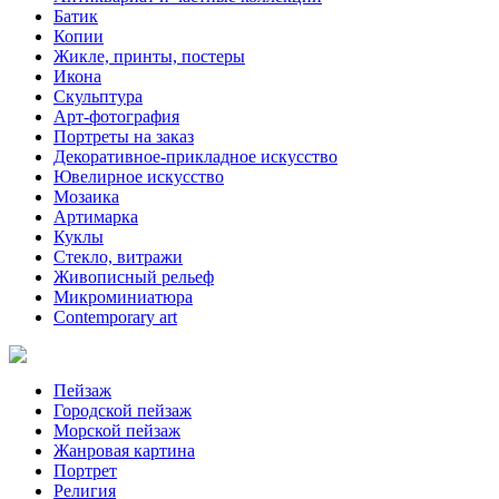
Батик
Копии
Жикле, принты, постеры
Икона
Скульптура
Арт-фотография
Портреты на заказ
Декоративное-прикладное искусство
Ювелирное искусство
Мозаика
Артимарка
Куклы
Стекло, витражи
Живописный рельеф
Микроминиатюра
Contemporary art
Пейзаж
Городской пейзаж
Морской пейзаж
Жанровая картина
Портрет
Религия