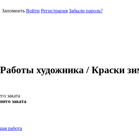
Запомнить
Войти
Регистрация
Забыли пароль?
Работы художника / Краски зи
го заката
него заката
ая работа