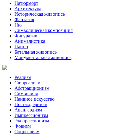
Натюрморт
Архитектура
Историческая живопись
Фантазия
Ню
Символическая композиция
Фигуратив
Анималистикa
Панно
Батальная живопись
Монументальная живопись
Реализм
Сюрреализм
Абстракционизм
Символизм
Наивное искусство
Постмодернизм
Авангардизм
Импрессионизм
Экспрессионизм
Фовизм
Соцреализм