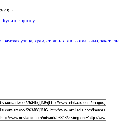
2019 г.
Купить картину
лоямская улица
,
храм
,
сталинская высотка
,
зима
,
закат
,
снег