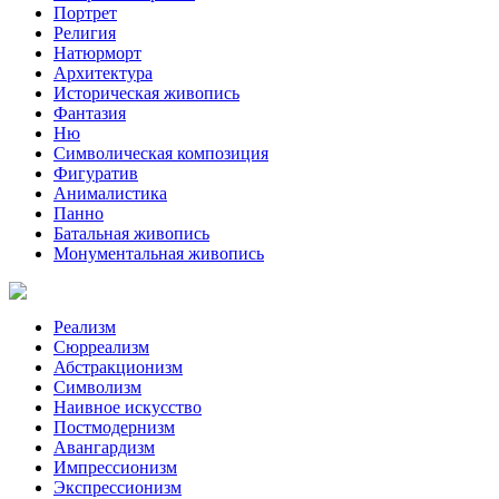
Портрет
Религия
Натюрморт
Архитектура
Историческая живопись
Фантазия
Ню
Символическая композиция
Фигуратив
Анималистикa
Панно
Батальная живопись
Монументальная живопись
Реализм
Сюрреализм
Абстракционизм
Символизм
Наивное искусство
Постмодернизм
Авангардизм
Импрессионизм
Экспрессионизм