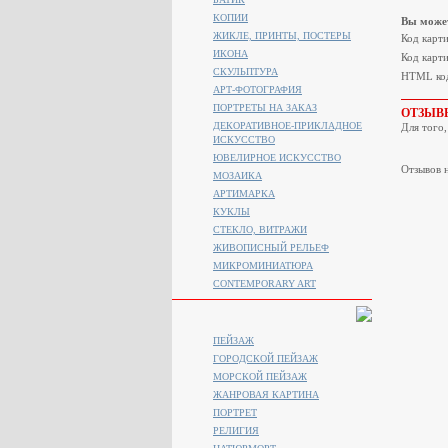
КОПИИ
Вы может
ЖИКЛЕ, ПРИНТЫ, ПОСТЕРЫ
Код карт
ИКОНА
Код карти
СКУЛЬПТУРА
HTML код
АРТ-ФОТОГРАФИЯ
ПОРТРЕТЫ НА ЗАКАЗ
ОТЗЫВ
ДЕКОРАТИВНОЕ-ПРИКЛАДНОЕ
Для того
ИСКУССТВО
ЮВЕЛИРНОЕ ИСКУССТВО
Отзывов н
МОЗАИКА
АРТИМАРКА
КУКЛЫ
СТЕКЛО, ВИТРАЖИ
ЖИВОПИСНЫЙ РЕЛЬЕФ
МИКРОМИНИАТЮРА
CONTEMPORARY ART
ПЕЙЗАЖ
ГОРОДСКОЙ ПЕЙЗАЖ
МОРСКОЙ ПЕЙЗАЖ
ЖАНРОВАЯ КАРТИНА
ПОРТРЕТ
РЕЛИГИЯ