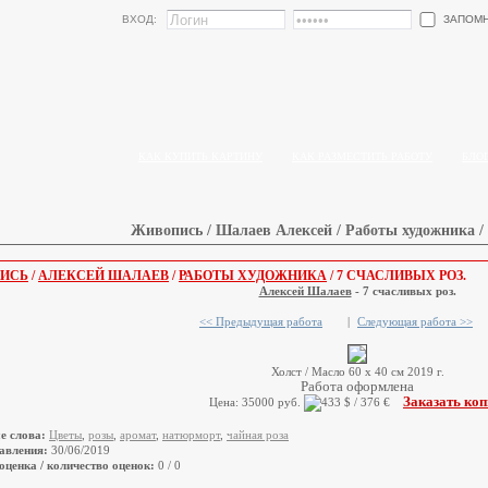
ЗАПОМ
ВХОД:
КАК КУПИТЬ КАРТИНУ
КАК РАЗМЕСТИТЬ РАБОТУ
БЛО
Живопись / Шалаев Алексей / Работы художника / 
ИСЬ
/
АЛЕКСЕЙ ШАЛАЕВ
/
РАБОТЫ ХУДОЖНИКА
/ 7 СЧАСЛИВЫХ РОЗ.
Алексей Шалаев
- 7 счасливых роз.
<< Предыдущая работа
|
Следующая работа >>
Холст / Масло 60 х 40 см 2019 г.
Работа оформлена
Заказать ко
Цена: 35000 руб.
е слова:
Цветы
,
розы
,
аромат
,
натюрморт
,
чайная роза
авления:
30/06/2019
оценка / количество оценок:
0 / 0