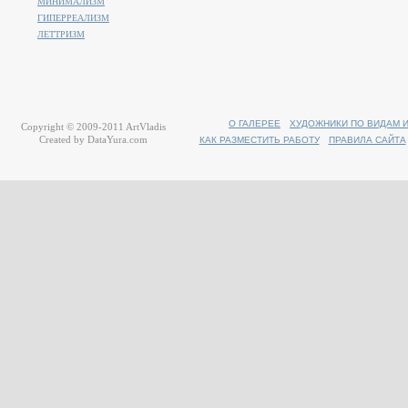
МИНИМАЛИЗМ
ГИПЕРРЕАЛИЗМ
ЛЕТТРИЗМ
О ГАЛЕРЕЕ
ХУДОЖНИКИ ПО ВИДАМ 
Copyright © 2009-2011
ArtVladis
Created by
DataYura.com
КАК РАЗМЕСТИТЬ РАБОТУ
ПРАВИЛА САЙТА