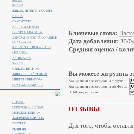
КОПИИ
ЖИКЛЕ, ПРИНТЫ, ПОСТЕРЫ
ИКОНА
СКУЛЬПТУРА
АРТ-ФОТОГРАФИЯ
Ключевые слова:
Пасх
ПОРТРЕТЫ НА ЗАКАЗ
ДЕКОРАТИВНОЕ-ПРИКЛАДНОЕ
Дата добавления:
30/0
ИСКУССТВО
ЮВЕЛИРНОЕ ИСКУССТВО
Средняя оценка / коли
МОЗАИКА
АРТИМАРКА
КУКЛЫ
СТЕКЛО, ВИТРАЖИ
Вы можете загрузить э
ЖИВОПИСНЫЙ РЕЛЬЕФ
МИКРОМИНИАТЮРА
Код картинки для загрузки на Форум:
CONTEMPORARY ART
Код картинки для загрузки на Alt-Форум:
HTML код картинки:
ПЕЙЗАЖ
ОТЗЫВЫ
ГОРОДСКОЙ ПЕЙЗАЖ
МОРСКОЙ ПЕЙЗАЖ
ЖАНРОВАЯ КАРТИНА
ПОРТРЕТ
Для того, чтобы оставл
РЕЛИГИЯ