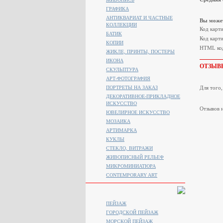
ГРАФИКА
АНТИКВАРИАТ И ЧАСТНЫЕ
Вы может
КОЛЛЕКЦИИ
Код карт
БАТИК
Код карти
КОПИИ
HTML код
ЖИКЛЕ, ПРИНТЫ, ПОСТЕРЫ
ИКОНА
ОТЗЫВ
СКУЛЬПТУРА
АРТ-ФОТОГРАФИЯ
ПОРТРЕТЫ НА ЗАКАЗ
Для того
ДЕКОРАТИВНОЕ-ПРИКЛАДНОЕ
ИСКУССТВО
Отзывов н
ЮВЕЛИРНОЕ ИСКУССТВО
МОЗАИКА
АРТИМАРКА
КУКЛЫ
СТЕКЛО, ВИТРАЖИ
ЖИВОПИСНЫЙ РЕЛЬЕФ
МИКРОМИНИАТЮРА
CONTEMPORARY ART
ПЕЙЗАЖ
ГОРОДСКОЙ ПЕЙЗАЖ
МОРСКОЙ ПЕЙЗАЖ