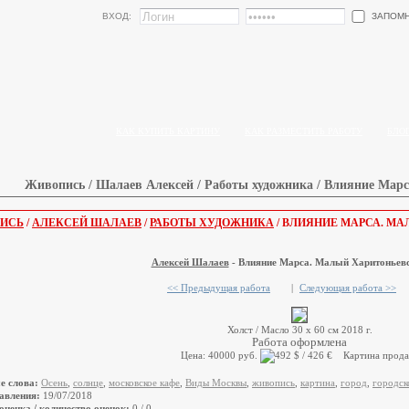
ЗАПОМ
ВХОД:
КАК КУПИТЬ КАРТИНУ
КАК РАЗМЕСТИТЬ РАБОТУ
БЛО
Живопись / Шалаев Алексей / Работы художника / Влияние Мар
ИСЬ
/
АЛЕКСЕЙ ШАЛАЕВ
/
РАБОТЫ ХУДОЖНИКА
/ ВЛИЯНИЕ МАРСА. МА
Алексей Шалаев
- Влияние Марса. Малый Харитоньевс
<< Предыдущая работа
|
Следующая работа >>
Холст / Масло 30 х 60 см 2018 г.
Работа оформлена
Цена: 40000 руб.
Картина прода
е слова:
Осень
,
солнце
,
московское кафе
,
Виды Москвы
,
живопись
,
картина
,
город
,
городск
авления:
19/07/2018
оценка / количество оценок:
0 / 0