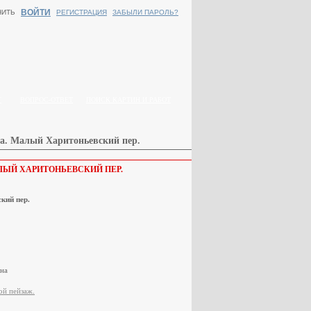
ВОЙТИ
НИТЬ
РЕГИСТРАЦИЯ
ЗАБЫЛИ ПАРОЛЬ?
Г
ВОПРОС-ОТВЕТ
ПОИСК КАРТИН И РАБОТ
са. Малый Харитоньевский пер.
ЛЫЙ ХАРИТОНЬЕВСКИЙ ПЕР.
кий пер.
на
ой пейзаж.