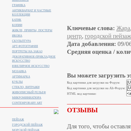
ГРАФИКА
АНТИКВАРИАТ И ЧАСТНЫЕ
КОЛЛЕКЦИИ
БАТИК
КОПИИ
Ключевые слова:
Жара
ЖИКЛЕ, ПРИНТЫ, ПОСТЕРЫ
центр
,
городской пейза
ИКОНА
СКУЛЬПТУРА
Дата добавления:
09/0
АРТ-ФОТОГРАФИЯ
Средняя оценка / коли
ПОРТРЕТЫ НА ЗАКАЗ
ДЕКОРАТИВНОЕ-ПРИКЛАДНОЕ
ИСКУССТВО
ЮВЕЛИРНОЕ ИСКУССТВО
МОЗАИКА
Вы можете загрузить э
АРТИМАРКА
КУКЛЫ
Код картинки для загрузки на Форум:
СТЕКЛО, ВИТРАЖИ
Код картинки для загрузки на Alt-Форум:
ЖИВОПИСНЫЙ РЕЛЬЕФ
HTML код картинки:
МИКРОМИНИАТЮРА
CONTEMPORARY ART
ОТЗЫВЫ
ПЕЙЗАЖ
Для того, чтобы оставл
ГОРОДСКОЙ ПЕЙЗАЖ
МОРСКОЙ ПЕЙЗАЖ