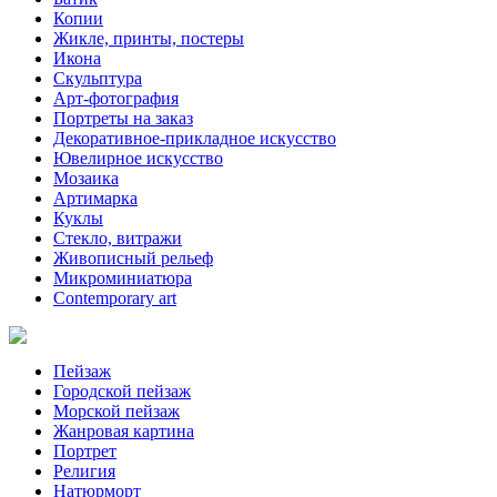
Копии
Жикле, принты, постеры
Икона
Скульптура
Арт-фотография
Портреты на заказ
Декоративное-прикладное искусство
Ювелирное искусство
Мозаика
Артимарка
Куклы
Стекло, витражи
Живописный рельеф
Микроминиатюра
Contemporary art
Пейзаж
Городской пейзаж
Морской пейзаж
Жанровая картина
Портрет
Религия
Натюрморт