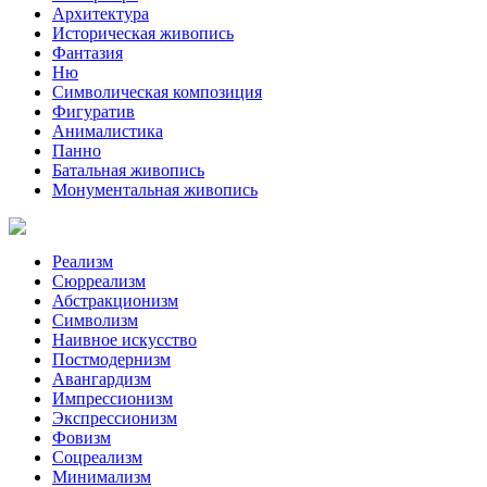
Архитектура
Историческая живопись
Фантазия
Ню
Символическая композиция
Фигуратив
Анималистикa
Панно
Батальная живопись
Монументальная живопись
Реализм
Сюрреализм
Абстракционизм
Символизм
Наивное искусство
Постмодернизм
Авангардизм
Импрессионизм
Экспрессионизм
Фовизм
Соцреализм
Минимализм