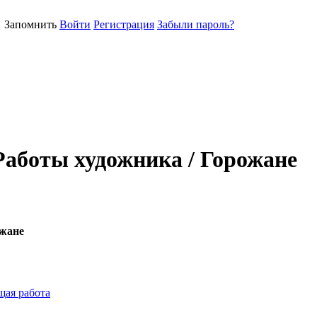
Запомнить
Войти
Регистрация
Забыли пароль?
Работы художника / Горожане
ожане
ая работа