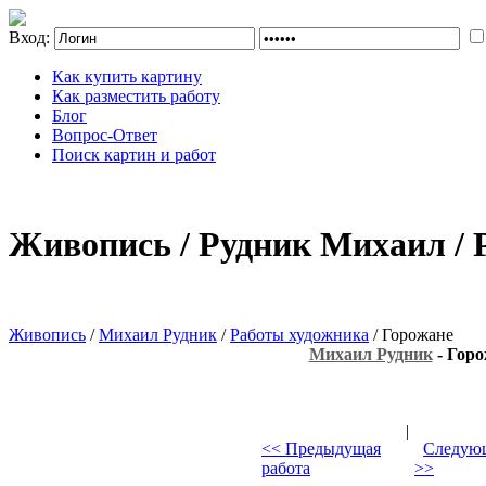
Вход:
Как купить картину
Как разместить работу
Блог
Вопрос-Ответ
Поиск картин и работ
Живопись / Рудник Михаил / 
Живопись
/
Михаил Рудник
/
Работы художника
/ Горожане
Михаил Рудник
- Гор
|
<< Предыдущая
Следующ
работа
>>