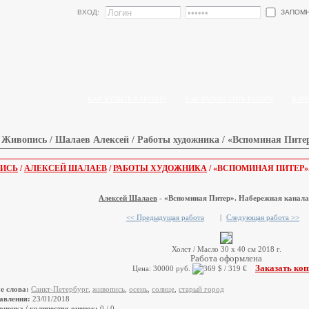
ЗАПОМ
ВХОД:
КАК КУПИТЬ КАРТИНУ
КАК РАЗМЕСТИТЬ РАБОТУ
БЛО
Живопись / Шалаев Алексей / Работы художника / «Вспоминая Пите
ИСЬ
/
АЛЕКСЕЙ ШАЛАЕВ
/
РАБОТЫ ХУДОЖНИКА
/ «ВСПОМИНАЯ ПИТЕР»
Алексей Шалаев
- «Вспоминая Питер». Набережная канала
<< Предыдущая работа
|
Следующая работа >>
Холст / Масло 30 х 40 см 2018 г.
Работа оформлена
Заказать ко
Цена: 30000 руб.
е слова:
Санкт-Петербург
,
живопись
,
осень
,
солнце
,
старый город
авления:
23/01/2018
оценка / количество оценок:
0 / 0