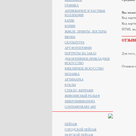
ГРАФИКА
АНТИКВАРИАТ И ЧАСТНЫЕ
Вы может
КОЛЛЕКЦИИ
Код карт
БАТИК
Код карти
КОПИИ
HTML код
ЖИКЛЕ, ПРИНТЫ, ПОСТЕРЫ
ИКОНА
ОТЗЫВ
СКУЛЬПТУРА
АРТ-ФОТОГРАФИЯ
ПОРТРЕТЫ НА ЗАКАЗ
Для того
ДЕКОРАТИВНОЕ-ПРИКЛАДНОЕ
ИСКУССТВО
Отзывов н
ЮВЕЛИРНОЕ ИСКУССТВО
МОЗАИКА
АРТИМАРКА
КУКЛЫ
СТЕКЛО, ВИТРАЖИ
ЖИВОПИСНЫЙ РЕЛЬЕФ
МИКРОМИНИАТЮРА
CONTEMPORARY ART
ПЕЙЗАЖ
ГОРОДСКОЙ ПЕЙЗАЖ
МОРСКОЙ ПЕЙЗАЖ