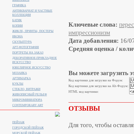
ГРАФИКА
АНТИКВАРИАТ И ЧАСТНЫЕ
КОЛЛЕКЦИИ
БАТИК
Ключевые слова:
перес
КОПИИ
импрессионизм
ЖИКЛЕ, ПРИНТЫ, ПОСТЕРЫ
ИКОНА
Дата добавления:
16/0
СКУЛЬПТУРА
Средняя оценка / коли
АРТ-ФОТОГРАФИЯ
ПОРТРЕТЫ НА ЗАКАЗ
ДЕКОРАТИВНОЕ-ПРИКЛАДНОЕ
ИСКУССТВО
ЮВЕЛИРНОЕ ИСКУССТВО
Вы можете загрузить э
МОЗАИКА
АРТИМАРКА
Код картинки для загрузки на Форум:
КУКЛЫ
Код картинки для загрузки на Alt-Форум:
СТЕКЛО, ВИТРАЖИ
HTML код картинки:
ЖИВОПИСНЫЙ РЕЛЬЕФ
МИКРОМИНИАТЮРА
CONTEMPORARY ART
ОТЗЫВЫ
ПЕЙЗАЖ
Для того, чтобы оставл
ГОРОДСКОЙ ПЕЙЗАЖ
МОРСКОЙ ПЕЙЗАЖ