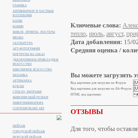
ГРАФИКА
АНТИКВАРИАТ И ЧАСТНЫЕ
КОЛЛЕКЦИИ
БАТИК
Ключевые слова:
Алек
КОПИИ
тепло
,
июль
,
август
,
при
ЖИКЛЕ, ПРИНТЫ, ПОСТЕРЫ
ИКОНА
Дата добавления:
15/0
СКУЛЬПТУРА
Средняя оценка / коли
АРТ-ФОТОГРАФИЯ
ПОРТРЕТЫ НА ЗАКАЗ
ДЕКОРАТИВНОЕ-ПРИКЛАДНОЕ
ИСКУССТВО
ЮВЕЛИРНОЕ ИСКУССТВО
Вы можете загрузить э
МОЗАИКА
АРТИМАРКА
Код картинки для загрузки на Форум:
КУКЛЫ
Код картинки для загрузки на Alt-Форум:
СТЕКЛО, ВИТРАЖИ
HTML код картинки:
ЖИВОПИСНЫЙ РЕЛЬЕФ
МИКРОМИНИАТЮРА
CONTEMPORARY ART
ОТЗЫВЫ
ПЕЙЗАЖ
Для того, чтобы оставл
ГОРОДСКОЙ ПЕЙЗАЖ
МОРСКОЙ ПЕЙЗАЖ