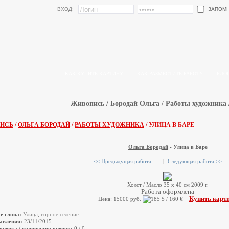
ЗАПОМ
ВХОД:
КАК КУПИТЬ КАРТИНУ
КАК РАЗМЕСТИТЬ РАБОТУ
БЛО
Живопись / Бородай Ольга / Работы художника 
ИСЬ
/
ОЛЬГА БОРОДАЙ
/
РАБОТЫ ХУДОЖНИКА
/ УЛИЦА В БАРЕ
Ольга Бородай
- Улица в Баре
<< Предыдущая работа
|
Следующая работа >>
Холст / Масло 35 х 40 см 2009 г.
Работа оформлена
Купить карт
Цена: 15000 руб.
е слова:
Улица
,
горное селение
авления:
23/11/2015
оценка / количество оценок:
0 / 0