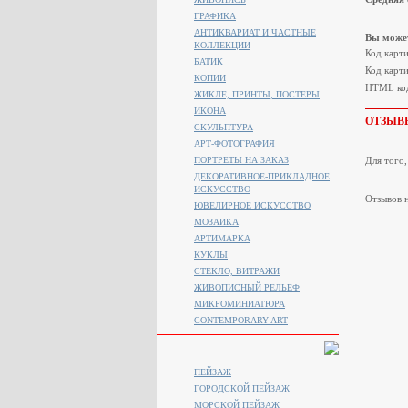
ГРАФИКА
АНТИКВАРИАТ И ЧАСТНЫЕ
Вы может
КОЛЛЕКЦИИ
Код карт
БАТИК
Код карти
КОПИИ
HTML код
ЖИКЛЕ, ПРИНТЫ, ПОСТЕРЫ
ИКОНА
ОТЗЫВ
СКУЛЬПТУРА
АРТ-ФОТОГРАФИЯ
ПОРТРЕТЫ НА ЗАКАЗ
Для того
ДЕКОРАТИВНОЕ-ПРИКЛАДНОЕ
ИСКУССТВО
Отзывов н
ЮВЕЛИРНОЕ ИСКУССТВО
МОЗАИКА
АРТИМАРКА
КУКЛЫ
СТЕКЛО, ВИТРАЖИ
ЖИВОПИСНЫЙ РЕЛЬЕФ
МИКРОМИНИАТЮРА
CONTEMPORARY ART
ПЕЙЗАЖ
ГОРОДСКОЙ ПЕЙЗАЖ
МОРСКОЙ ПЕЙЗАЖ