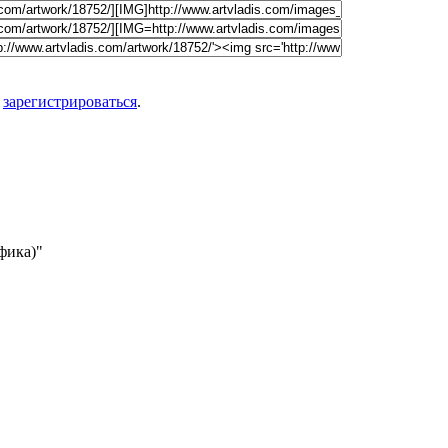
о
зарегистрироваться
.
афика)"