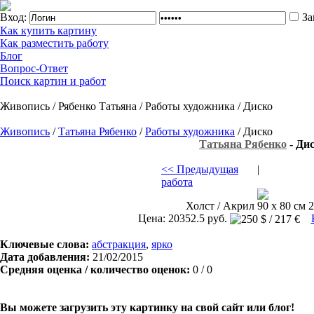
Вход:
За
Как купить картину
Как разместить работу
Блог
Вопрос-Ответ
Поиск картин и работ
Живопись / Рябенко Татьяна / Работы художника / Диско
Живопись
/
Татьяна Рябенко
/
Работы художника
/ Диско
Татьяна Рябенко
- Ди
<< Предыдущая
|
работа
Холст / Акрил 90 х 80 см 2
Цена: 20352.5 руб.
Ключевые слова:
абстракция
,
ярко
Дата добавления:
21/02/2015
Средняя оценка / количество оценок:
0 / 0
Вы можете загрузить эту картинку на свой сайт или блог!