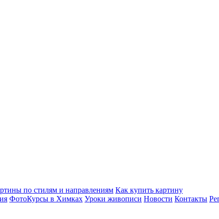
ртины по стилям и направлениям
Как купить картину
ия
ФотоКурсы в Химках
Уроки живописи
Новости
Контакты
Ре