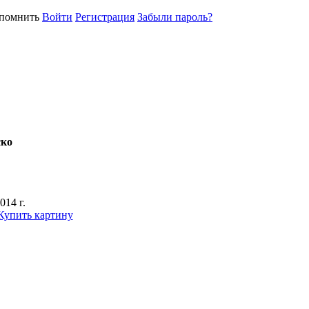
помнить
Войти
Регистрация
Забыли пароль?
ско
014 г.
Купить картину