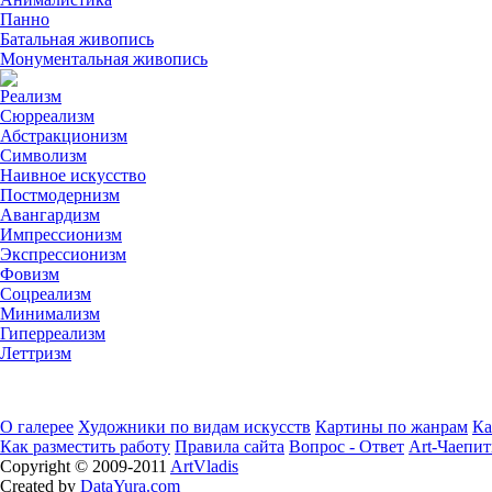
Панно
Батальная живопись
Монументальная живопись
Реализм
Сюрреализм
Абстракционизм
Символизм
Наивное искусство
Постмодернизм
Авангардизм
Импрессионизм
Экспрессионизм
Фовизм
Соцреализм
Минимализм
Гиперреализм
Леттризм
О галерее
Художники по видам искусств
Картины по жанрам
Ка
Как разместить работу
Правила сайта
Вопрос - Ответ
Art-Чаепит
Copyright © 2009-2011
ArtVladis
Created by
DataYura.com