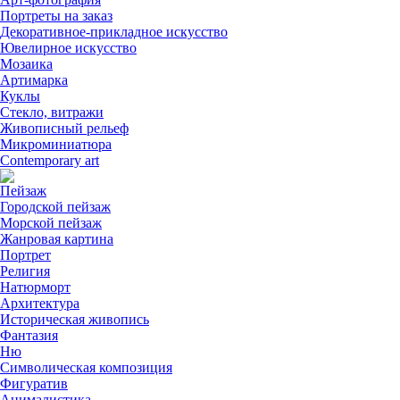
Портреты на заказ
Декоративное-прикладное искусство
Ювелирное искусство
Мозаика
Артимарка
Куклы
Стекло, витражи
Живописный рельеф
Микроминиатюра
Contemporary art
Пейзаж
Городской пейзаж
Морской пейзаж
Жанровая картина
Портрет
Религия
Натюрморт
Архитектура
Историческая живопись
Фантазия
Ню
Символическая композиция
Фигуратив
Анималистикa