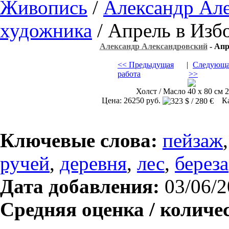
Живопись
/
Александр Ал
художника
/ Апрель в Изб
Александр Александровский
- Апр
<< Предыдущая
|
Следующа
работа
>>
Холст / Масло 40 х 80 см 2
Цена: 26250 руб.
Кар
Ключевые слова:
пейзаж
ручей
,
деревня
,
лес
,
береза
Дата добавления:
03/06/2
Средняя оценка / количе