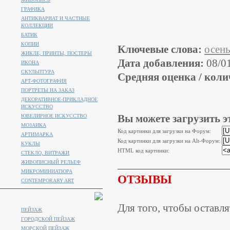
ГРАФИКА
АНТИКВАРИАТ И ЧАСТНЫЕ
КОЛЛЕКЦИИ
БАТИК
КОПИИ
Ключевые слова:
осен
ЖИКЛЕ, ПРИНТЫ, ПОСТЕРЫ
Дата добавления:
08/0
ИКОНА
СКУЛЬПТУРА
Средняя оценка / коли
АРТ-ФОТОГРАФИЯ
ПОРТРЕТЫ НА ЗАКАЗ
ДЕКОРАТИВНОЕ-ПРИКЛАДНОЕ
ИСКУССТВО
Вы можете загрузить э
ЮВЕЛИРНОЕ ИСКУССТВО
МОЗАИКА
Код картинки для загрузки на Форум:
АРТИМАРКА
Код картинки для загрузки на Alt-Форум:
КУКЛЫ
HTML код картинки:
СТЕКЛО, ВИТРАЖИ
ЖИВОПИСНЫЙ РЕЛЬЕФ
МИКРОМИНИАТЮРА
ОТЗЫВЫ
CONTEMPORARY ART
Для того, чтобы оставл
ПЕЙЗАЖ
ГОРОДСКОЙ ПЕЙЗАЖ
МОРСКОЙ ПЕЙЗАЖ