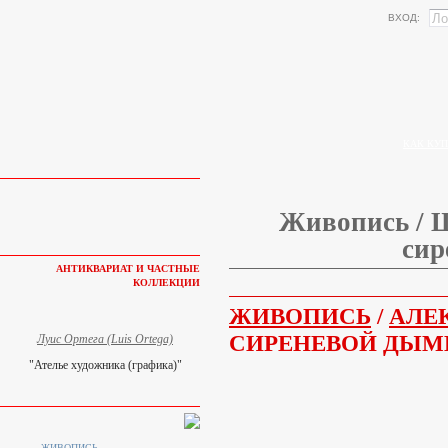
ВХОД:
КАК КУП
Живопись / Ш
сир
АНТИКВАРИАТ И ЧАСТНЫЕ
КОЛЛЕКЦИИ
ЖИВОПИСЬ
/
АЛЕ
СИРЕНЕВОЙ ДЫМК
Луис Ортега (Luis Ortega)
"Ателье художника (графика)"
ЖИВОПИСЬ