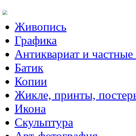
Живопись
Графика
Антиквариат и частные
Батик
Копии
Жикле, принты, постер
Икона
Скульптура
Арт-фотография